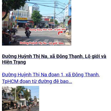
Đường Huỳnh Thị Na, xã Đông Thạnh, Lộ giới và
Hiện Trạng
Đường Huỳnh Thị Na đoạn 1, xã Đông Thạnh,
TpHCM đoạn từ đường đê bao...