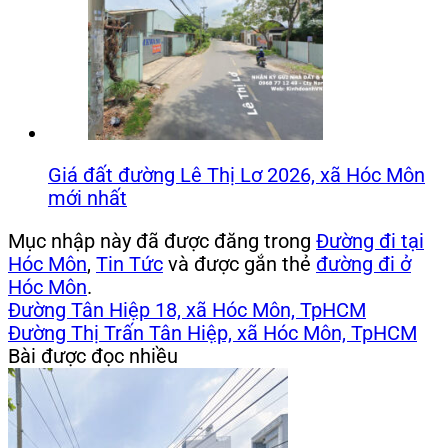
Giá đất đường Lê Thị Lơ 2026, xã Hóc Môn
mới nhất
Mục nhập này đã được đăng trong
Đường đi tại
Hóc Môn
,
Tin Tức
và được gắn thẻ
đường đi ở
Hóc Môn
.
Đường Tân Hiệp 18, xã Hóc Môn, TpHCM
Đường Thị Trấn Tân Hiệp, xã Hóc Môn, TpHCM
Bài được đọc nhiều