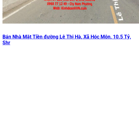
Bán Nhà Mặt Tiền đường Lê Thị Hà, Xã Hóc Môn, 10.5 Tỷ,
Shr