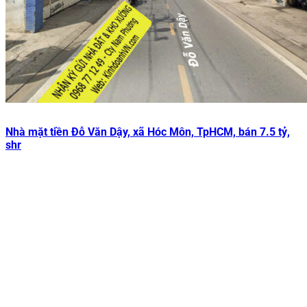
Nhà mặt tiền Đỗ Văn Dậy, xã Hóc Môn, TpHCM, bán 7.5 tỷ,
shr