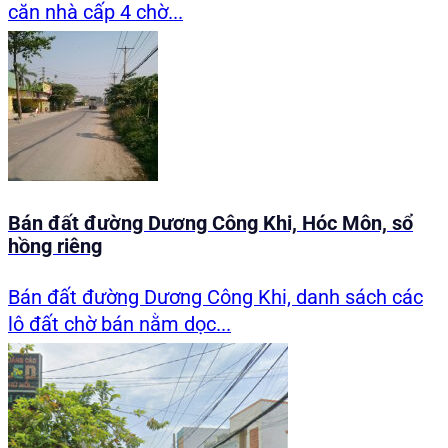
căn nhà cấp 4 chờ...
Bán đất đường Dương Công Khi, Hóc Môn, sổ
hồng riêng
Bán đất đường Dương Công Khi, danh sách các
lô đất chờ bán nằm dọc...