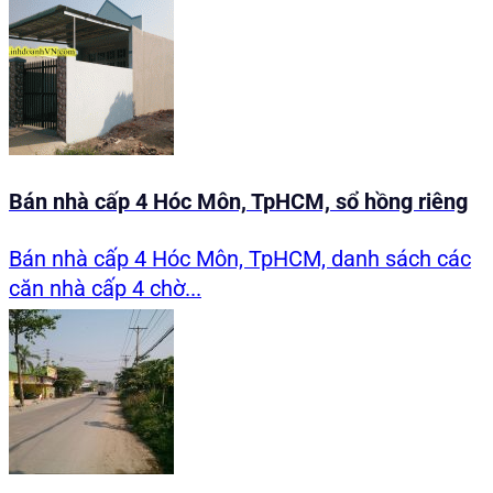
Bán nhà cấp 4 Hóc Môn, TpHCM, sổ hồng riêng
Bán nhà cấp 4 Hóc Môn, TpHCM, danh sách các
căn nhà cấp 4 chờ...