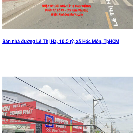
Bán nhà đường Lê Thị Hà, 10.5 tỷ, xã Hóc Môn, TpHCM