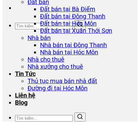
Đất bán
Đất bán tại Bà Điểm
Đất bán tại Đông Thạnh
Đất bán tại Hóc Môn
Đất bán tại Xuân Thới Sơn
Nhà bán
Nhà bán tại Đông Thạnh
Nhà bán tại Hóc Môn
Nhà cho thuê
Nhà xưởng cho thuê
Tin Tức
Thủ tục mua bán nhà đất
Đường đi tại Hóc Môn
Liên hệ
Blog