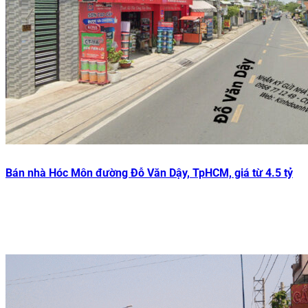
Bán nhà Hóc Môn đường Đỗ Văn Dậy, TpHCM, giá từ 4.5 tỷ