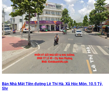
Bán Nhà Mặt Tiền đường Lê Thị Hà, Xã Hóc Môn, 10.5 Tỷ,
Shr