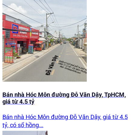
Bán nhà Hóc Môn đường Đỗ Văn Dậy, TpHCM,
giá từ 4.5 tỷ
Bán nhà Hóc Môn đường Đỗ Văn Dậy, giá từ 4.5
tỷ, có sổ hồng...