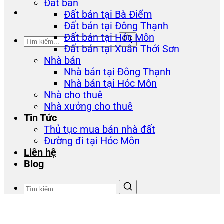
Đất bán
Đất bán tại Bà Điểm
Đất bán tại Đông Thạnh
Đất bán tại Hóc Môn
Đất bán tại Xuân Thới Sơn
Nhà bán
Nhà bán tại Đông Thạnh
Nhà bán tại Hóc Môn
Nhà cho thuê
Nhà xưởng cho thuê
Tin Tức
Thủ tục mua bán nhà đất
Đường đi tại Hóc Môn
Liên hệ
Blog