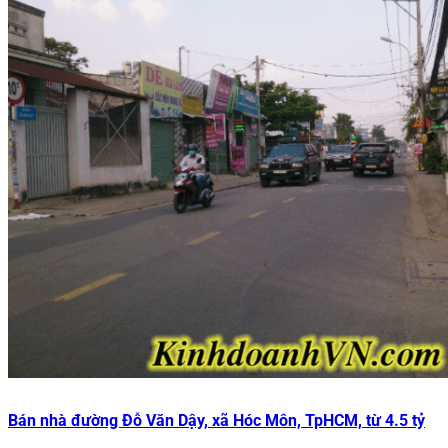
Bán nhà đường Đỗ Văn Dậy, xã Hóc Môn, TpHCM, từ 4.5 tỷ