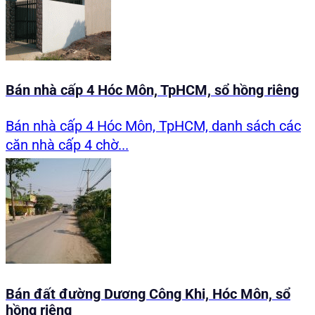
Bán nhà cấp 4 Hóc Môn, TpHCM, sổ hồng riêng
Bán nhà cấp 4 Hóc Môn, TpHCM, danh sách các
căn nhà cấp 4 chờ...
Bán đất đường Dương Công Khi, Hóc Môn, sổ
hồng riêng