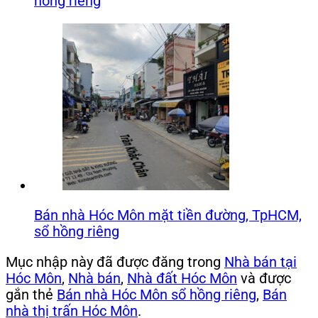
hồng riêng
Bán nhà Hóc Môn mặt tiền đường, TpHCM,
sổ hồng riêng
Mục nhập này đã được đăng trong
Nhà bán tại
Hóc Môn
,
Nhà bán
,
Nhà đất Hóc Môn
và được
gắn thẻ
Bán nhà Hóc Môn sổ hồng riêng
,
Bán
nhà thị trấn Hóc Môn
.