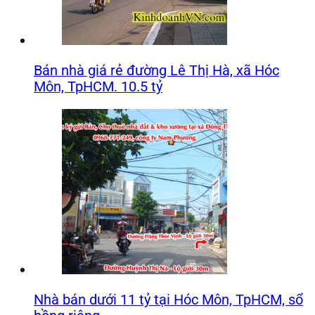
Bán nhà giá rẻ đường Lê Thị Hà, xã Hóc
Môn, TpHCM. 10.5 tỷ
Nhà bán dưới 11 tỷ tại Hóc Môn, TpHCM, sổ