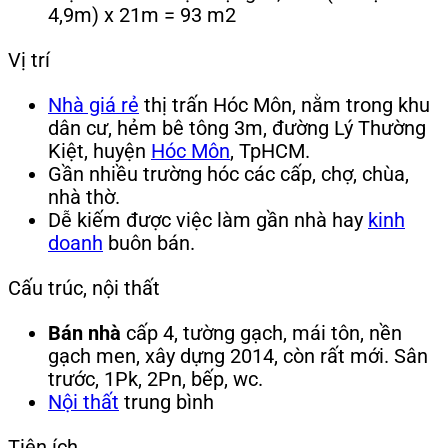
4,9m) x 21m = 93 m2
Vị trí
Nhà giá rẻ
thị trấn Hóc Môn, nằm trong khu
dân cư, hẻm bê tông 3m, đường Lý Thường
Kiệt, huyện
Hóc Môn
, TpHCM.
Gần nhiều trường hóc các cấp, chợ, chùa,
nhà thờ.
Dễ kiếm được việc làm gần nhà hay
kinh
doanh
buôn bán.
Cấu trúc, nội thất
Bán nhà
cấp 4, tường gạch, mái tôn, nền
gạch men, xây dựng 2014, còn rất mới. Sân
trước, 1Pk, 2Pn, bếp, wc.
Nội thất
trung bình
Tiện ích