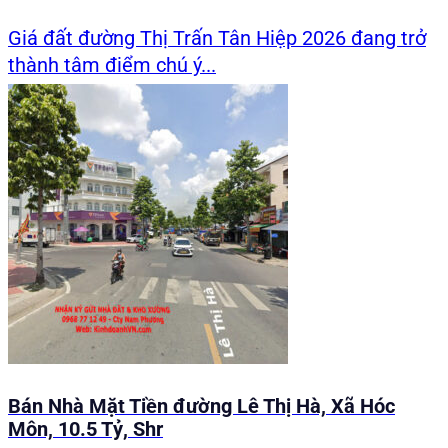
Giá đất đường Thị Trấn Tân Hiệp 2026 đang trở
thành tâm điểm chú ý...
Bán Nhà Mặt Tiền đường Lê Thị Hà, Xã Hóc
Môn, 10.5 Tỷ, Shr