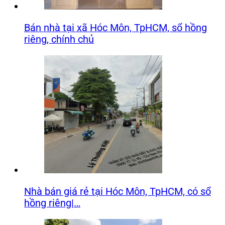
Bán nhà tại xã Hóc Môn, TpHCM, sổ hồng
riêng, chính chủ
Nhà bán giá rẻ tại Hóc Môn, TpHCM, có sổ
hồng riêng|…