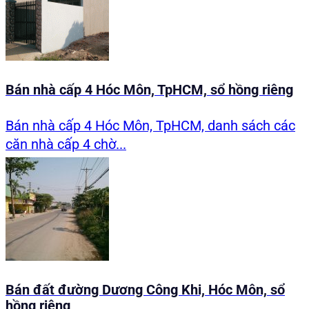
Bán nhà cấp 4 Hóc Môn, TpHCM, sổ hồng riêng
Bán nhà cấp 4 Hóc Môn, TpHCM, danh sách các
căn nhà cấp 4 chờ...
Bán đất đường Dương Công Khi, Hóc Môn, sổ
hồng riêng