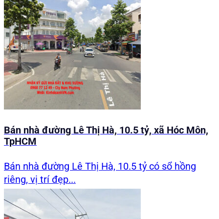
Bán nhà đường Lê Thị Hà, 10.5 tỷ, xã Hóc Môn,
TpHCM
Bán nhà đường Lê Thị Hà, 10.5 tỷ có sổ hồng
riêng, vị trí đẹp...