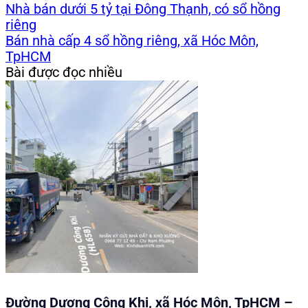
Nhà bán dưới 5 tỷ tại Đông Thạnh, có sổ hồng
riêng
Bán nhà cấp 4 sổ hồng riêng, xã Hóc Môn,
TpHCM
Bài được đọc nhiều
Đường Dương Công Khi, xã Hóc Môn, TpHCM –