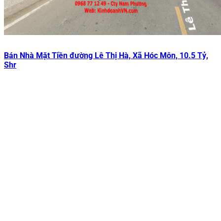
Bán Nhà Mặt Tiền đường Lê Thị Hà, Xã Hóc Môn, 10.5 Tỷ,
Shr