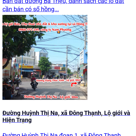
Bán đất đường Bà Triệu, danh sách các lô đất
cần bán có sổ hồng...
Đường Huỳnh Thị Na, xã Đông Thạnh, Lộ giới và
Hiện Trạng
Đường Huỳnh Thị Na đoạn 1, xã Đông Thạnh,