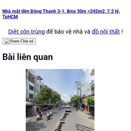
Nhà mặt tiền Đông Thạnh 3-1, 8mx 30m =242m2, 7.2 tỷ,
TpHCM
Diệt côn trùng
để bảo vệ nhà và
đồ nội thất
!
Chia sẻ
Bài liên quan