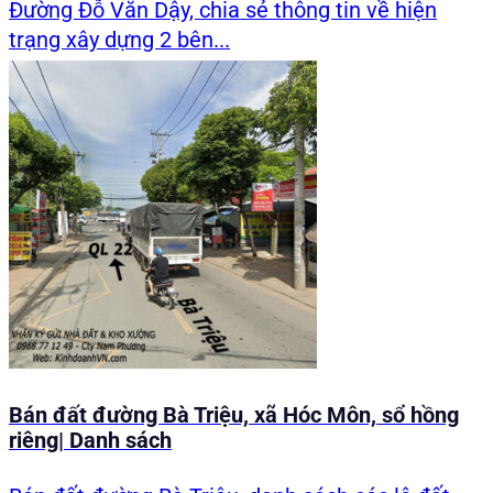
Đường Đỗ Văn Dậy, chia sẻ thông tin về hiện
trạng xây dựng 2 bên...
Bán đất đường Bà Triệu, xã Hóc Môn, sổ hồng
riêng| Danh sách