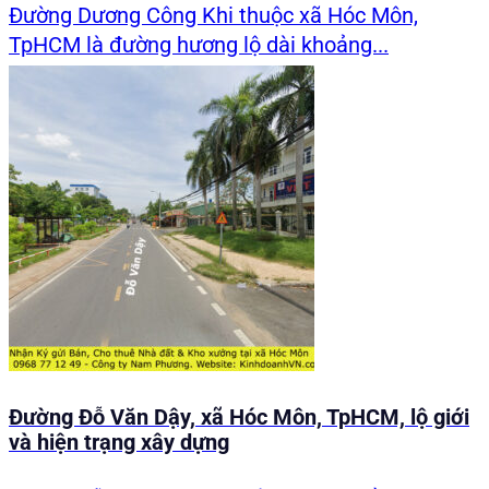
Đường Dương Công Khi thuộc xã Hóc Môn,
TpHCM là đường hương lộ dài khoảng...
Đường Đỗ Văn Dậy, xã Hóc Môn, TpHCM, lộ giới
và hiện trạng xây dựng