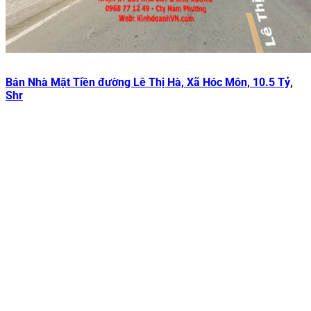
Bán Nhà Mặt Tiền đường Lê Thị Hà, Xã Hóc Môn, 10.5 Tỷ,
Shr