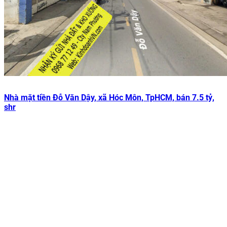
Nhà mặt tiền Đỗ Văn Dậy, xã Hóc Môn, TpHCM, bán 7.5 tỷ,
shr