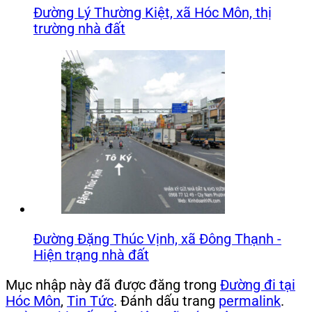
Đường Lý Thường Kiệt, xã Hóc Môn, thị
trường nhà đất
Đường Đặng Thúc Vịnh, xã Đông Thạnh -
Hiện trạng nhà đất
Mục nhập này đã được đăng trong
Đường đi tại
Hóc Môn
,
Tin Tức
. Đánh dấu trang
permalink
.