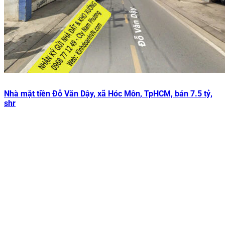
Nhà mặt tiền Đỗ Văn Dậy, xã Hóc Môn, TpHCM, bán 7.5 tỷ,
shr