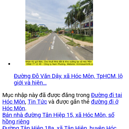
Đường Đỗ Văn Dậy, xã Hóc Môn, TpHCM, lộ
giới và hiện…
Mục nhập này đã được đăng trong
Đường đi tại
Hóc Môn
,
Tin Tức
và được gắn thẻ
đường đi ở
Hóc Môn
.
Bán nhà đường Tân Hiệp 15, xã Hóc Môn, sổ
hồng riêng
Đường Tân Hiệp 18a, xã Tân Hiệp, huyện Hóc