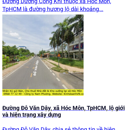
Đường Dương Công Khi thuộc xã Hóc Môn,
TpHCM là đường hương lộ dài khoảng...
Đường Đỗ Văn Dậy, xã Hóc Môn, TpHCM, lộ giới
và hiện trạng xây dựng
Đường Đỗ Văn Dậy, chia sẻ thông tin về hiện