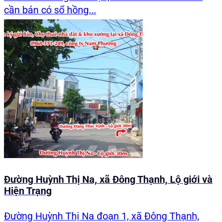
cần bán có sổ hồng...
Đường Huỳnh Thị Na, xã Đông Thạnh, Lộ giới và
Hiện Trạng
Đường Huỳnh Thị Na đoạn 1, xã Đông Thạnh,