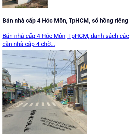
Bán nhà cấp 4 Hóc Môn, TpHCM, sổ hồng riêng
Bán nhà cấp 4 Hóc Môn, TpHCM, danh sách các
căn nhà cấp 4 chờ...