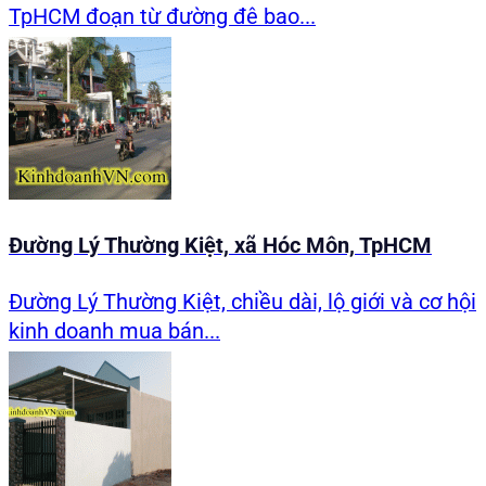
TpHCM đoạn từ đường đê bao...
Đường Lý Thường Kiệt, xã Hóc Môn, TpHCM
Đường Lý Thường Kiệt, chiều dài, lộ giới và cơ hội
kinh doanh mua bán...