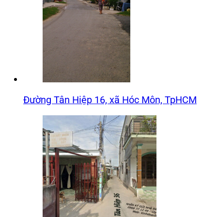
Đường Tân Hiệp 16, xã Hóc Môn, TpHCM