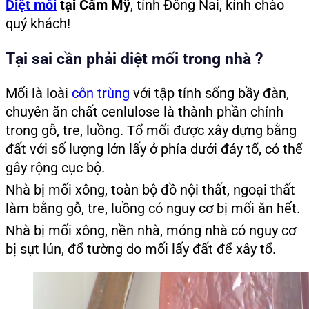
Diệt mối
tại Cẩm Mỹ
, tỉnh Đồng Nai, kính chào
quý khách!
Tại sai cần phải diệt mối trong nhà ?
Mối là loài
côn trùng
với tập tính sống bầy đàn,
chuyên ăn chất cenlulose là thành phần chính
trong gỗ, tre, luồng. Tổ mối được xây dựng bằng
đất với số lượng lớn lấy ở phía dưới đáy tổ, có thể
gây rộng cục bộ.
Nhà bị mối xông, toàn bộ đồ nội thất, ngoại thất
làm bằng gỗ, tre, luồng có nguy cơ bị mối ăn hết.
Nhà bị mối xông, nền nhà, móng nhà có nguy cơ
bị sụt lún, đổ tường do mối lấy đất để xây tổ.