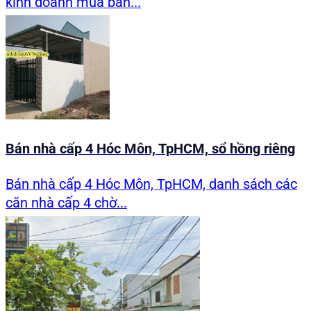
kinh doanh mua bán...
Bán nhà cấp 4 Hóc Môn, TpHCM, sổ hồng riêng
Bán nhà cấp 4 Hóc Môn, TpHCM, danh sách các
căn nhà cấp 4 chờ...