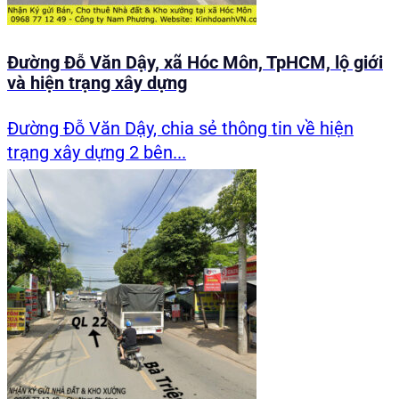
Đường Đỗ Văn Dậy, xã Hóc Môn, TpHCM, lộ giới
và hiện trạng xây dựng
Đường Đỗ Văn Dậy, chia sẻ thông tin về hiện
trạng xây dựng 2 bên...