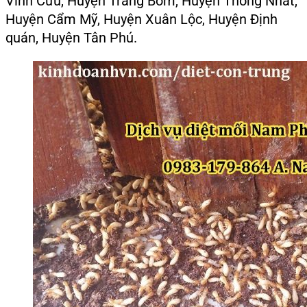
Vĩnh Cửu, Huyện Trảng Bom, Huyện Thống Nhất,
Huyện Cẩm Mỹ, Huyện Xuân Lộc, Huyện Định
quán, Huyện Tân Phú.