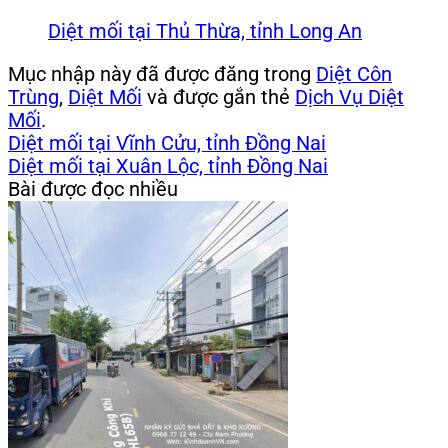
Diệt mối tại Thủ Thừa, tỉnh Long An
Mục nhập này đã được đăng trong
Diệt Côn
Trùng
,
Diệt Mối
và được gắn thẻ
Dịch Vụ Diệt
Mối
.
Diệt mối tại Vĩnh Cửu, tỉnh Đồng Nai
Diệt mối tại Xuân Lộc, tỉnh Đồng Nai
Bài được đọc nhiều