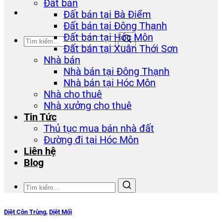
Đất bán
Đất bán tại Bà Điểm
Đất bán tại Đông Thạnh
Đất bán tại Hóc Môn
Đất bán tại Xuân Thới Sơn
Nhà bán
Nhà bán tại Đông Thạnh
Nhà bán tại Hóc Môn
Nhà cho thuê
Nhà xưởng cho thuê
Tin Tức
Thủ tục mua bán nhà đất
Đường đi tại Hóc Môn
Liên hệ
Blog
Diệt Côn Trùng
,
Diệt Mối