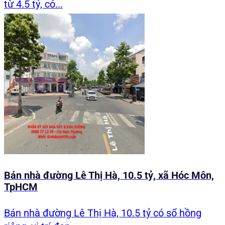
từ 4.5 tỷ, có...
Bán nhà đường Lê Thị Hà, 10.5 tỷ, xã Hóc Môn,
TpHCM
Bán nhà đường Lê Thị Hà, 10.5 tỷ có sổ hồng