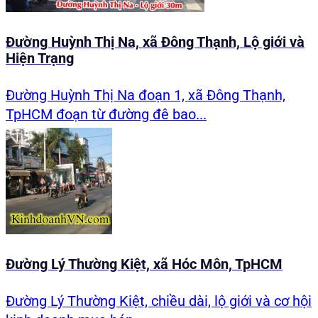
Đường Huỳnh Thị Na, xã Đông Thạnh, Lộ giới và
Hiện Trạng
Đường Huỳnh Thị Na đoạn 1, xã Đông Thạnh,
TpHCM đoạn từ đường đê bao...
Đường Lý Thường Kiệt, xã Hóc Môn, TpHCM
Đường Lý Thường Kiệt, chiều dài, lộ giới và cơ hội