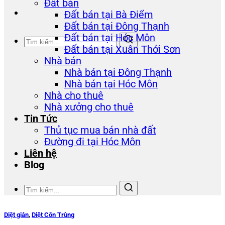
Đất bán
Đất bán tại Bà Điểm
Đất bán tại Đông Thạnh
Đất bán tại Hóc Môn
Đất bán tại Xuân Thới Sơn
Nhà bán
Nhà bán tại Đông Thạnh
Nhà bán tại Hóc Môn
Nhà cho thuê
Nhà xưởng cho thuê
Tin Tức
Thủ tục mua bán nhà đất
Đường đi tại Hóc Môn
Liên hệ
Blog
Diệt gián
,
Diệt Côn Trùng