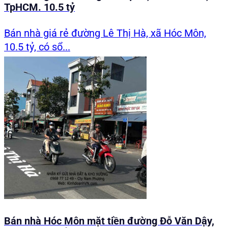
TpHCM. 10.5 tỷ
Bán nhà giá rẻ đường Lê Thị Hà, xã Hóc Môn,
10.5 tỷ, có sổ...
Bán nhà Hóc Môn mặt tiền đường Đỗ Văn Dậy,