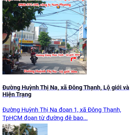
Đường Huỳnh Thị Na, xã Đông Thạnh, Lộ giới và
Hiện Trạng
Đường Huỳnh Thị Na đoạn 1, xã Đông Thạnh,
TpHCM đoạn từ đường đê bao...