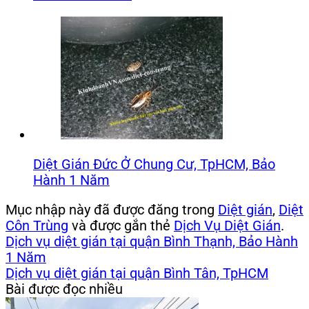
Diệt Gián Đức Ở Chung Cư, TpHCM, Bảo
Hành 1 Năm
Mục nhập này đã được đăng trong
Diệt gián
,
Diệt
Côn Trùng
và được gắn thẻ
Dịch Vụ Diệt Gián
.
Dịch vụ diệt gián tại quận Bình Thạnh, Bảo Hành
1 Năm
Dịch vụ diệt gián tại quận Bình Tân, TpHCM
Bài được đọc nhiều