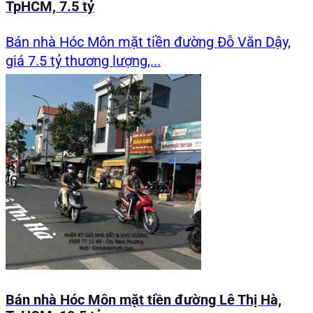
TpHCM, 7.5 tỷ
Bán nhà Hóc Môn mặt tiền đường Đỗ Văn Dậy,
giá 7.5 tỷ thương lượng,...
Bán nhà Hóc Môn mặt tiền đường Lê Thị Hà,