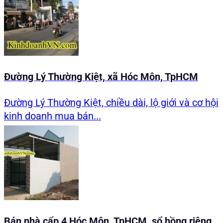
Đường Lý Thường Kiệt, xã Hóc Môn, TpHCM
Đường Lý Thường Kiệt, chiều dài, lộ giới và cơ hội
kinh doanh mua bán...
Bán nhà cấp 4 Hóc Môn, TpHCM, sổ hồng riêng