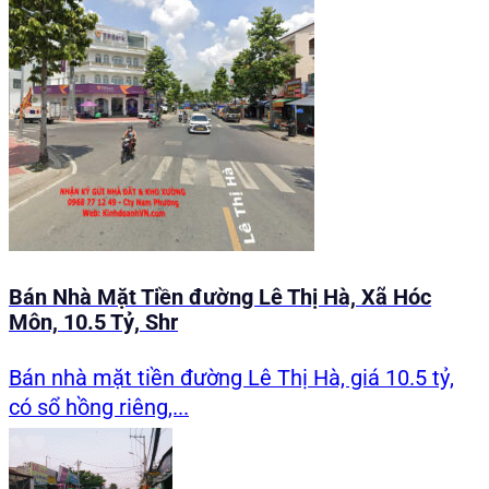
Bán Nhà Mặt Tiền đường Lê Thị Hà, Xã Hóc
Môn, 10.5 Tỷ, Shr
Bán nhà mặt tiền đường Lê Thị Hà, giá 10.5 tỷ,
có sổ hồng riêng,...