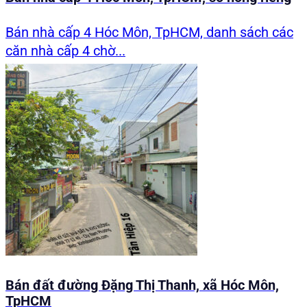
Bán nhà cấp 4 Hóc Môn, TpHCM, danh sách các
căn nhà cấp 4 chờ...
Bán đất đường Đặng Thị Thanh, xã Hóc Môn,
TpHCM