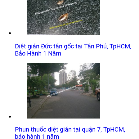
Diệt gián Đức tận gốc tại Tân Phú, TpHCM,
Bảo Hành 1 Năm
Phun thuốc diệt gián tại quận 7, TpHCM,
bảo hành 1 năm