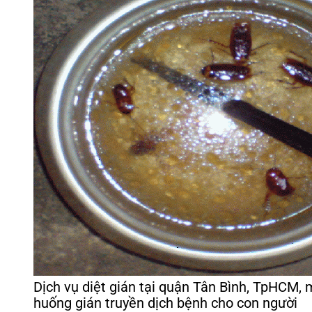
Dịch vụ diệt gián tại quận Tân Bình, TpHCM, 
huống gián truyền dịch bệnh cho con người