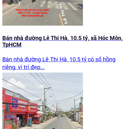
Bán nhà đường Lê Thị Hà, 10.5 tỷ, xã Hóc Môn,
TpHCM
Bán nhà đường Lê Thị Hà, 10.5 tỷ có sổ hồng
riêng, vị trí đẹp...