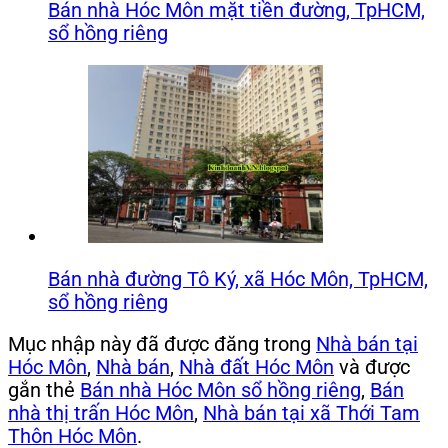
Bán nhà Hóc Môn mặt tiền đường, TpHCM,
sổ hồng riêng
Bán nhà đường Tô Ký, xã Hóc Môn, TpHCM,
sổ hồng riêng
Mục nhập này đã được đăng trong
Nhà bán tại
Hóc Môn
,
Nhà bán
,
Nhà đất Hóc Môn
và được
gắn thẻ
Bán nhà Hóc Môn sổ hồng riêng
,
Bán
nhà thị trấn Hóc Môn
,
Nhà bán tại xã Thới Tam
Thôn Hóc Môn
.