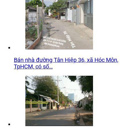
Bán nhà đường Tân Hiệp 36, xã Hóc Môn,
TpHCM, có sổ…