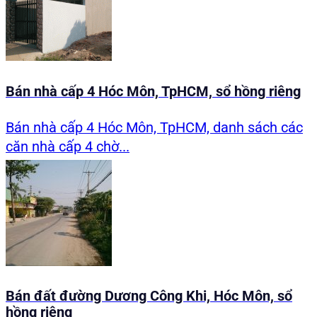
Bán nhà cấp 4 Hóc Môn, TpHCM, sổ hồng riêng
Bán nhà cấp 4 Hóc Môn, TpHCM, danh sách các
căn nhà cấp 4 chờ...
Bán đất đường Dương Công Khi, Hóc Môn, sổ
hồng riêng