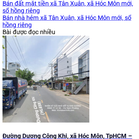
Bán đất mặt tiền xã Tân Xuân, xã Hóc Môn mới,
sổ hồng riêng
Bán nhà hẻm xã Tân Xuân, xã Hóc Môn mới, sổ
hồng riêng
Bài được đọc nhiều
Đường Dương Công Khi, xã Hóc Môn, TpHCM –